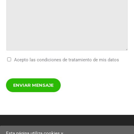
m
o
e
*
n
s
a
j
e
*
Acepto las condiciones de tratamiento de mis datos
ENVIAR MENSAJE
Copyright © 2026
V-Tech
Esta página utiliza cookies y