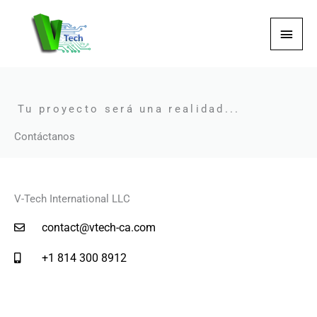
Ir
MEN
al
contenido
PRI
Tu proyecto será una realidad...
Contáctanos
V-Tech International LLC
contact@vtech-ca.com
+1 814 300 8912