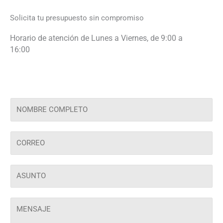
Solicita tu presupuesto sin compromiso
Horario de atención de Lunes a Viernes, de 9:00 a
16:00
T
u
N
C
o
o
m
r
b
A
r
r
s
e
e
u
o
*
T
n
*
u
t